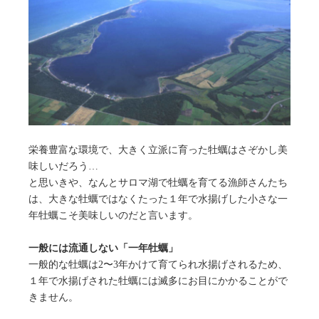
栄養豊富な環境で、大きく立派に育った牡蠣はさぞかし美
味しいだろう…
と思いきや、なんとサロマ湖で牡蠣を育てる漁師さんたち
は、大きな牡蠣ではなくたった１年で水揚げした小さな一
年牡蠣こそ美味しいのだと言います。
一般には流通しない「一年牡蠣」
一般的な牡蠣は2〜3年かけて育てられ水揚げされるため、
１年で水揚げされた牡蠣には滅多にお目にかかることがで
きません。