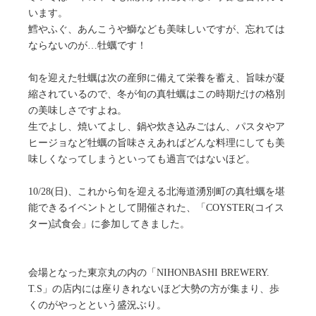
います。
鱈やふぐ、あんこうや鰤なども美味しいですが、忘れては
ならないのが…牡蠣です！
旬を迎えた牡蠣は次の産卵に備えて栄養を蓄え、旨味が凝
縮されているので、冬が旬の真牡蠣はこの時期だけの格別
の美味しさですよね。
生でよし、焼いてよし、鍋や炊き込みごはん、パスタやア
ヒージョなど牡蠣の旨味さえあればどんな料理にしても美
味しくなってしまうといっても過言ではないほど。
10/28(日)、これから旬を迎える北海道湧別町の真牡蠣を堪
能できるイベントとして開催された、「COYSTER(コイス
ター)試食会」に参加してきました。
会場となった東京丸の内の「NIHONBASHI BREWERY.
T.S」の店内には座りきれないほど大勢の方が集まり、歩
くのがやっとという盛況ぶり。