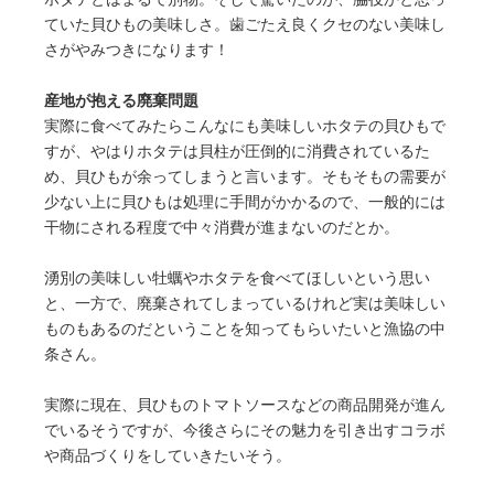
ていた貝ひもの美味しさ。歯ごたえ良くクセのない美味し
さがやみつきになります！
産地が抱える廃棄問題
実際に食べてみたらこんなにも美味しいホタテの貝ひもで
すが、やはりホタテは貝柱が圧倒的に消費されているた
め、貝ひもが余ってしまうと言います。そもそもの需要が
少ない上に貝ひもは処理に手間がかかるので、一般的には
干物にされる程度で中々消費が進まないのだとか。
湧別の美味しい牡蠣やホタテを食べてほしいという思い
と、一方で、廃棄されてしまっているけれど実は美味しい
ものもあるのだということを知ってもらいたいと漁協の中
条さん。
実際に現在、貝ひものトマトソースなどの商品開発が進ん
でいるそうですが、今後さらにその魅力を引き出すコラボ
や商品づくりをしていきたいそう。