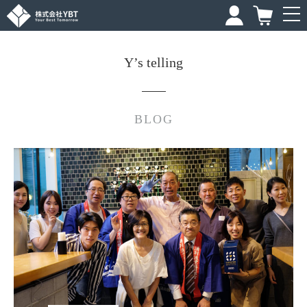
Y’s telling
BLOG