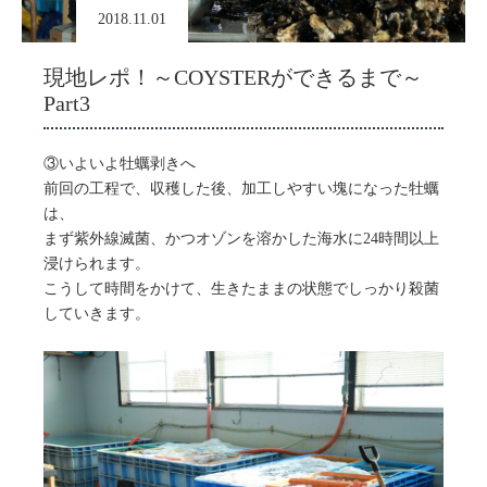
2018.11.01
現地レポ！～COYSTERができるまで～
Part3
③いよいよ牡蠣剥きへ
前回の工程で、収穫した後、加工しやすい塊になった牡蠣
は、
まず紫外線滅菌、かつオゾンを溶かした海水に24時間以上
浸けられます。
こうして時間をかけて、生きたままの状態でしっかり殺菌
していきます。