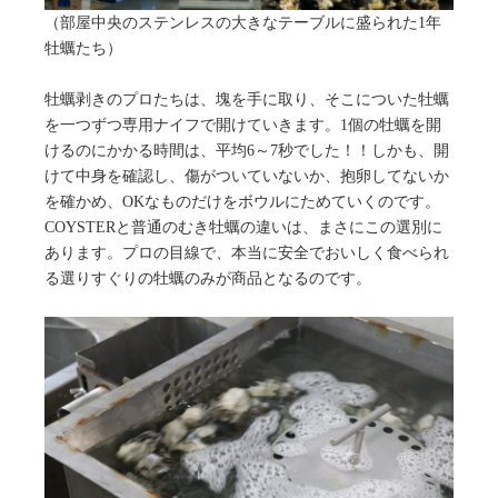
（部屋中央のステンレスの大きなテーブルに盛られた1年
牡蠣たち）
牡蠣剥きのプロたちは、塊を手に取り、そこについた牡蠣
を一つずつ専用ナイフで開けていきます。1個の牡蠣を開
けるのにかかる時間は、平均6～7秒でした！！しかも、開
けて中身を確認し、傷がついていないか、抱卵してないか
を確かめ、OKなものだけをボウルにためていくのです。
COYSTERと普通のむき牡蠣の違いは、まさにこの選別に
あります。プロの目線で、本当に安全でおいしく食べられ
る選りすぐりの牡蠣のみが商品となるのです。