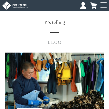
Y’s telling
BLOG